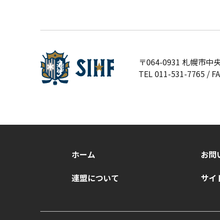
〒064-0931 札幌市
TEL
011-531-7765
/ F
ホーム
お問
連盟について
サイ